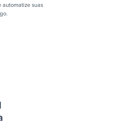
e automatize suas
igo.
l
a