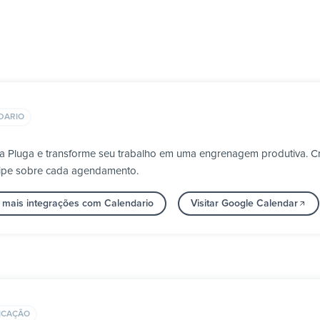
DARIO
a Pluga e transforme seu trabalho em uma engrenagem produtiva. Cr
uipe sobre cada agendamento.
 mais integrações com Calendario
Visitar Google Calendar
ICAÇÃO