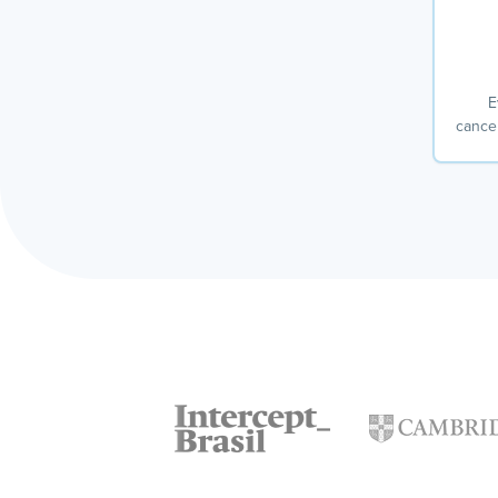
E
cancel