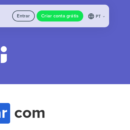
Entrar
Criar conta grátis
PT
r
com