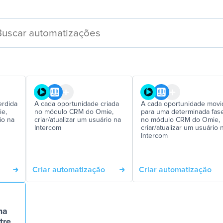
erdida
A cada oportunidade criada
A cada oportunidade movi
e,
no módulo CRM do Omie,
para uma determinada fas
io na
criar/atualizar um usuário na
no módulo CRM do Omie,
Intercom
criar/atualizar um usuário 
Intercom
Criar automatização
Criar automatização
ma
tre