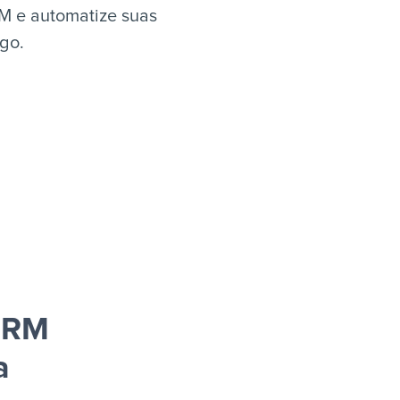
M e automatize suas
igo.
CRM
a