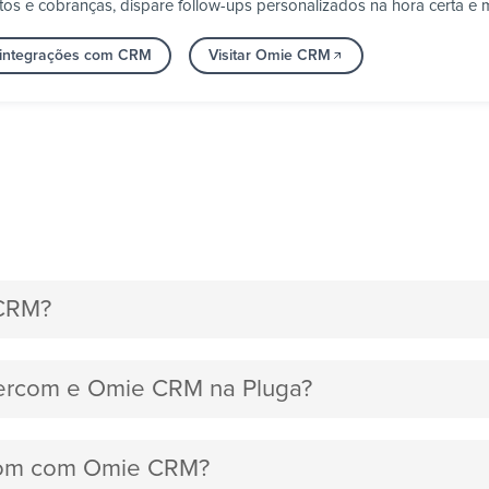
s e cobranças, dispare follow-ups personalizados na hora certa e 
 integrações com CRM
Visitar Omie CRM
 CRM?
ntercom e Omie CRM na Pluga?
ercom com Omie CRM?