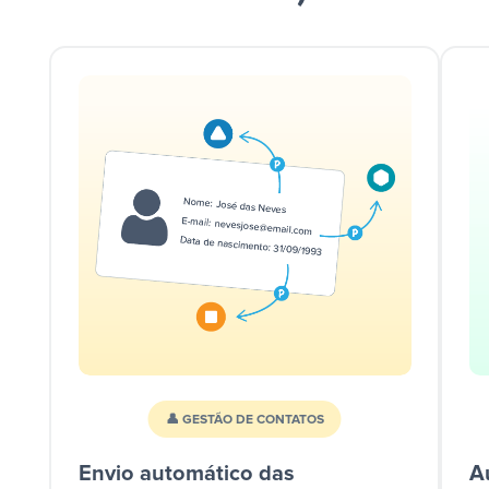
👤 GESTÃO DE CONTATOS
Envio automático das
A