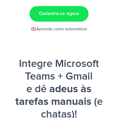
Cadastre-se agora
Facebook Lead Ads +
Aprenda como automatizar
Google Sheets + Slack
e uma
notificação ser enviada por Slack.
Integre Microsoft
Teams + Gmail
e dê
adeus às
tarefas manuais
(e
chatas)!