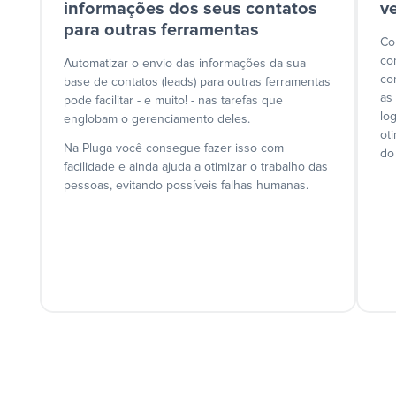
informações dos seus contatos
v
para outras ferramentas
Co
co
Automatizar o envio das informações da sua
co
base de contatos (leads) para outras ferramentas
as
pode facilitar - e muito! - nas tarefas que
lo
englobam o gerenciamento deles.
ot
Na Pluga você consegue fazer isso com
do
facilidade e ainda ajuda a otimizar o trabalho das
pessoas, evitando possíveis falhas humanas.