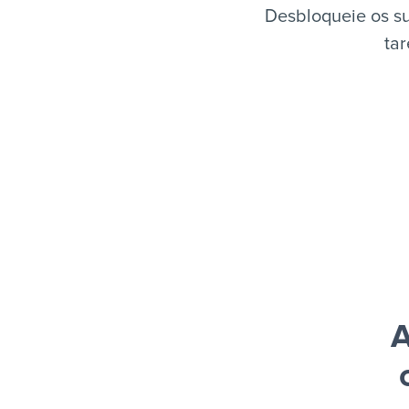
Desbloqueie os su
tar
A