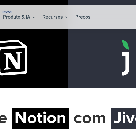
NOVO
Produto & IA
Recursos
Preços
re
Notion
com
Ji