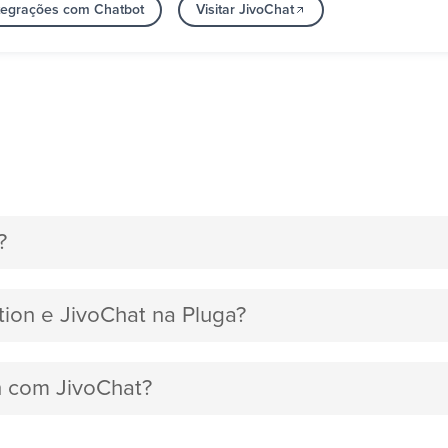
ntegrações com Chatbot
Visitar JivoChat
?
tion e JivoChat na Pluga?
n com JivoChat?