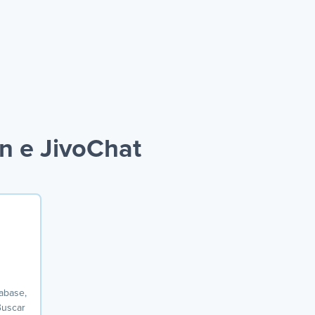
n e JivoChat
tabase,
Buscar