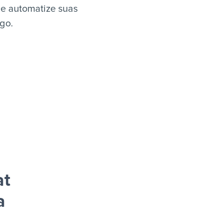
 e automatize suas
igo.
at
a