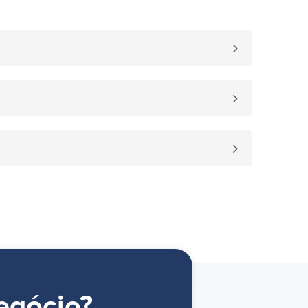
egócio?