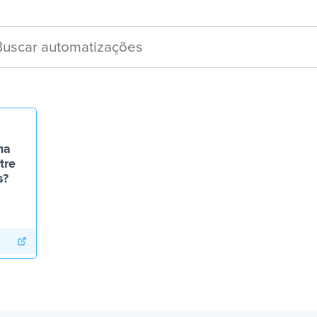
ma
tre
s?