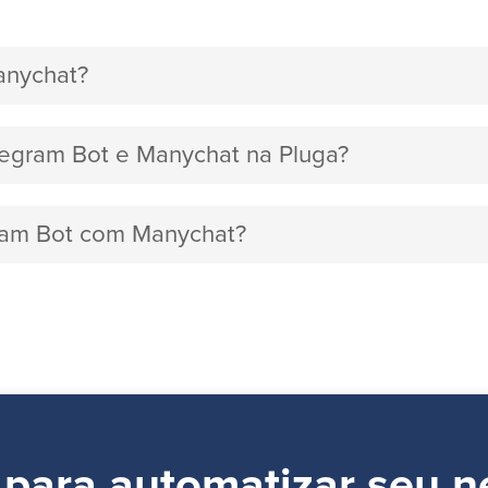
anychat?
elegram Bot e Manychat na Pluga?
gram Bot com Manychat?
 para automatizar seu n