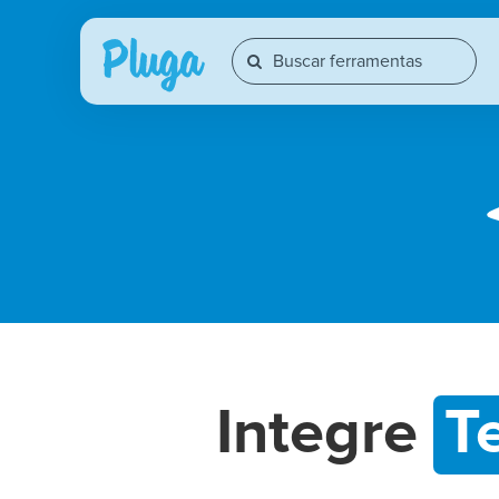
Integre
T