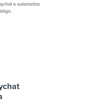
nychat e automatize
ódigo.
ychat
a