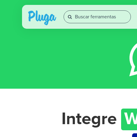
Integre
W