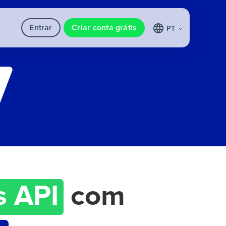
Entrar
Criar conta grátis
PT
s API
com