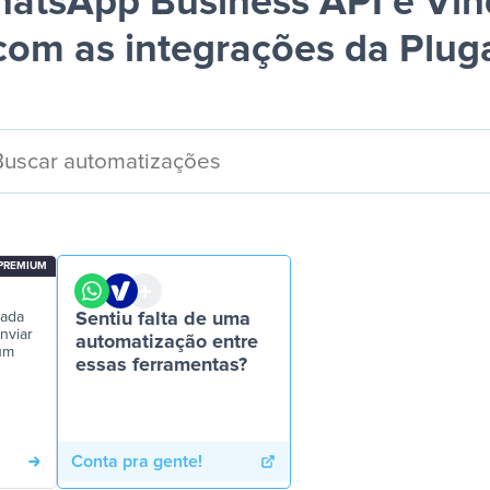
atsApp Business API e Vi
com as integrações da Plug
PREMIUM
vada
Sentiu falta de uma
nviar
automatização entre
um
essas ferramentas?
Conta pra gente!