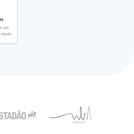
PI
de um
 texto