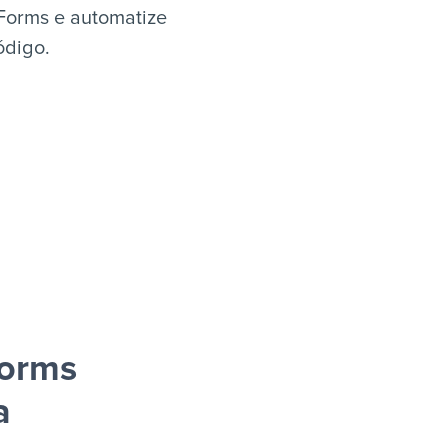
Forms e automatize
ódigo.
Forms
a