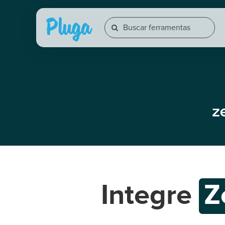
Integre
Z