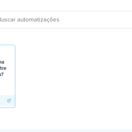
ma
tre
s?