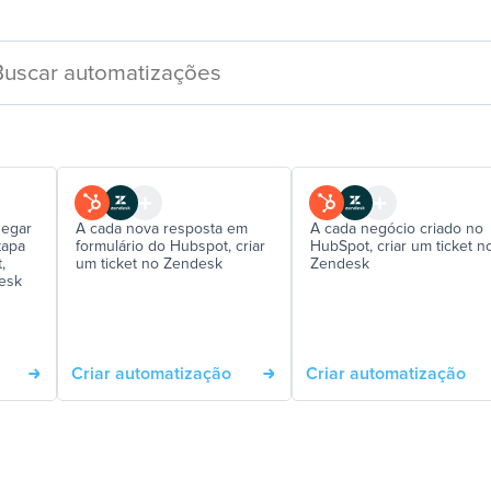
egar
A cada nova resposta em
A cada negócio criado no
tapa
formulário do Hubspot, criar
HubSpot, criar um ticket n
,
um ticket no Zendesk
Zendesk
desk
Criar automatização
Criar automatização