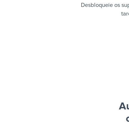
Desbloqueie os su
tar
A