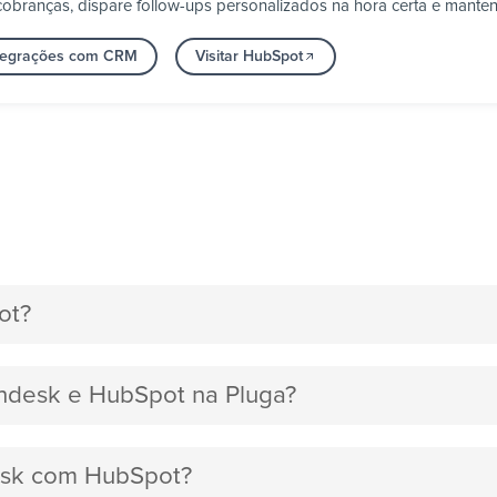
obranças, dispare follow-ups personalizados na hora certa e manten
ntegrações com CRM
Visitar HubSpot
ot?
endesk e HubSpot na Pluga?
desk com HubSpot?