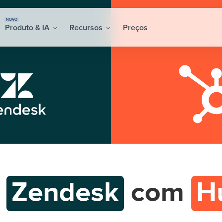
NOVO
Produto & IA
Recursos
Preços
e
Zendesk
com
H