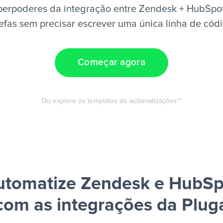
perpoderes da integração entre Zendesk + HubSpot
efas sem precisar escrever uma única linha de cód
Começar agora
Ou explore os templates de automatizações
utomatize Zendesk e HubSp
com as integrações da Plug